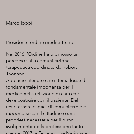
Marco Ioppi
Presidente ordine medici Trento
Nel 2016 l’Ordine ha promosso un
percorso sulla comunicazione
terapeutica coordinato da Robert
Jhonson.
Abbiamo ritenuto che il tema fosse di
fondamentale importanza per il
medico nella relazione di cura che
deve costruire con il paziente. Del
resto essere capaci di comunicare e di
rapportarsi con il cittadino è una
proprietà necessaria per il buon
svolgimento della professione tanto
che nel 2017 la Federazione Nazionale