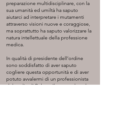
preparazione multidisciplinare, con la
sua umanità ed umiltà ha saputo
aiutarci ad interpretare i mutamenti
attraverso visioni nuove e coraggiose,
ma soprattutto ha saputo valorizzare la
natura intellettuale della professione
medica.
In qualità di presidente dell’ordine
sono soddisfatto di aver saputo
cogliere questa opportunità e di aver
potuto avvalermi di un professionista
del vaglio di Robert Jhonson al quale
va la mia gratitudine per quanto ha
saputo trasmetterci ed insegnarci.
Iscriviti al webinar Stress e Sonno:
i Killer Silenziosi della Sanità