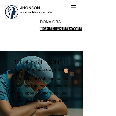
JHONSON
Global Healthcare APS Italia
DONA ORA
RICHIEDI UN RELATORE
STRESS E SONNO
i Killer Silenziosi della Sanità.
Partecipa al Webinar gratuito
che ogni operatore sanitario
dovrebbe ascoltare. Poi, se
vuoi, portalo anche nella tua
struttura.