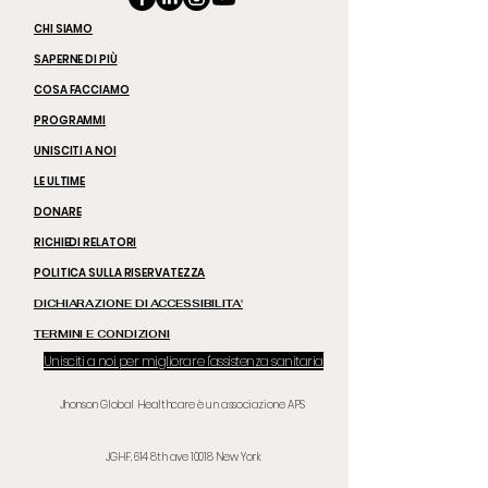
CHI SIAMO
SAPERNE DI PIÙ
COSA FACCIAMO
PROGRAMMI
UNISCITI A NOI
LE ULTIME
DONARE
RICHIEDI RELATORI
POLITICA SULLA RISERVATEZZA
DICHIARAZIONE DI ACCESSIBILITA'
TERMINI E CONDIZIONI
Unisciti a noi per migliorare l'assistenza sanitaria
Jhonson Global Healthcare è un associazione APS
JGHF, 614 8th ave
10018 New
York