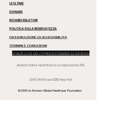
LE ULTIME
DONARE
RICHIEDI RELATORI
POLITICA SULLA RISERVATEZZA
DICHIARAZIONE DI ACCESSIBILITA'
TERMINI E CONDIZIONI
Unisciti a noi per migliorare l'assistenza sanitaria
Jhonson Global Healthcare è un associazione APS
JGHF, 614 8th ave
10018 New
York
© 2035 di Jhonson Global Healthcare Foundation