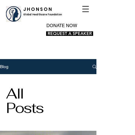
J H O N S O N
Global Healthcare Foundation
DONATE NOW
REQUEST A SPEAKER
Blog
All
Posts