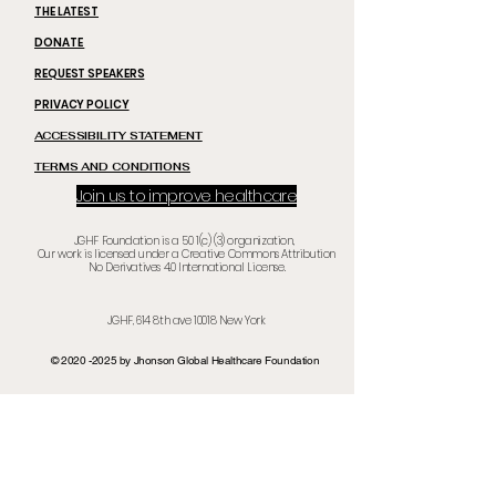
THE LATEST
DONATE
REQUEST SPEAKERS
PRIVACY POLICY
ACCESSIBILITY STATEMENT
TERMS AND CONDITIONS
Join us to improve healthcare
JGHF Foundation is a 50 1(c) (3) organization,
Our work is licensed under a Creative Commons Attribution
No Derivatives 4.0 International License.
JGHF, 614 8th ave
10018 New Yor
k
©
2020 -2025
by Jhonson Global Healthcare Foundation