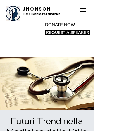
J H O N S O N
Global Healthcare Foundation
DONATE NOW
REQUEST A SPEAKER
Futuri Trend nella