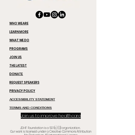
WHO WE ARE
LEARN MORE
WHAT WE DO
PROGRAMS
JOIN US
THE LATEST
DONATE
REQUEST SPEAKERS
PRIVACY POLICY
ACCESSIBILITY STATEMENT
TERMS AND CONDITIONS
Join us to improve healthcare
JGHF Foundation is a 50 1(c) (3) organization,
Our work is licensed under a Creative Commons Attribution